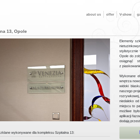
about us
offer
V-show
ga
lna 13, Opole
Elementy sz
nietuzinko
stylistyczni
Opole do zob
osiągnąć st
z piaskowanie
Wykonane el
wnętrza nowo
widoki blask
naszego proj
rozrywkowej,
niedaleko od
miejscu to pa
możliwe był
aplikacji faz
dodają przest
zklane wykonywane dla kompleksu Szpitalna 13: