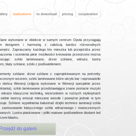
llery
realizations
to download
pricing
cooperation
klane wykonane w obiekcie w samym centrum Opola przyciągają
wym designem i harmonią z całością bardzo różnorodnych
e wnętrz. Zapraszamy każdego kto mieszka lub przejeżdża przez
aczenia i ocenienia jakie możliwości kreowania przestrzeni można
osując: szkło laminowane, drzwi szklane, witraże, lustra
m, blaty szklane, szkło z podświetleniem.
ementy szklane: drzwi szklane z zaprojektowanym na potrzeby
czesnym wzorem, szkło laminowane które ukryło bar i wprowadziło
u słońca Wenecji (zdjęcia wykonane w Wenecji specjalnie przez
ektanta), szkło laminowane przedstawiające znane postacie muzyki
 witraże klasyczne techniką, wizerunkiem w rożnych stylistykach
 siebie tworzą emocje mieszane wesołe i poważne jednak w tym
suje. Szklane wypełnienia balustrad dzięki technice laminacji szkła
o zastosowanie klasycznego szkła witrażowego i nowoczesnych
owanych. Lustra piaskowane i półki matowe podświetlone diodami led
rzeni blasku.
Przejdź do galerii