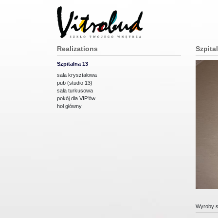
Realizations
Szpita
Szpitalna 13
sala kryształowa
pub (studio 13)
sala turkusowa
pokój dla VIP'ów
hol główny
Wyroby s