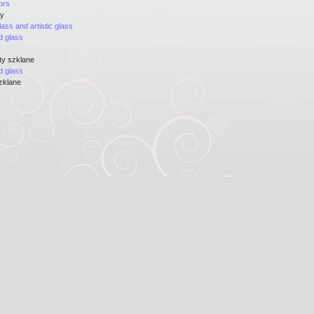
ors
dy
lass and artistic glass
d glass
aty szklane
d glass
zklane