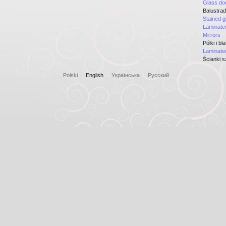
Glass do
Balustra
Stained g
Laminate
Mirrors
Półki i bl
Laminate
Ścianki s
Polski
English
Українська
Русский