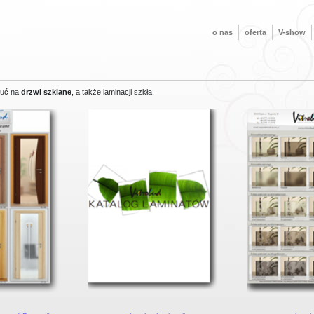
o nas
oferta
V-show
kuć na
drzwi szklane
, a także laminacji szkła.