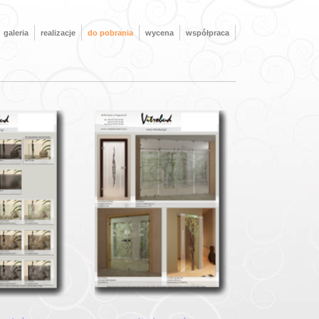
galeria
realizacje
do pobrania
wycena
współpraca