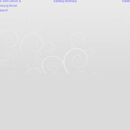
z serii Decor &
katalog laminacji
katal
zycji drzwi
anych