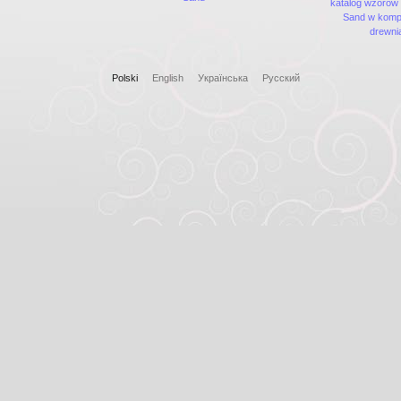
katalog wzorów 
Sand w kompo
drewni
Polski
English
Українська
Русский