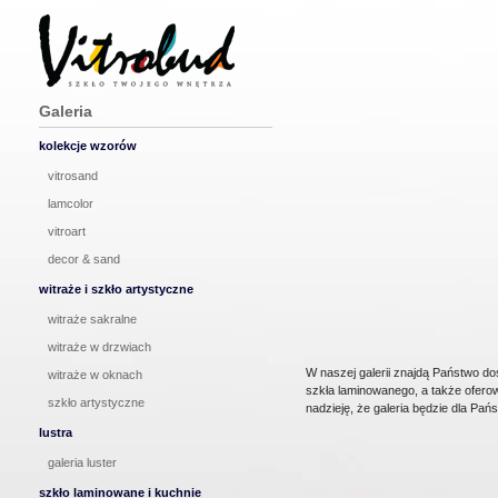
Galeria
kolekcje wzorów
vitrosand
lamcolor
vitroart
decor & sand
witraże i szkło artystyczne
witraże sakralne
witraże w drzwiach
W naszej galerii znajdą Państwo dos
witraże w oknach
szkła laminowanego, a także ofer
szkło artystyczne
nadzieję, że galeria będzie dla Pańs
lustra
galeria luster
szkło laminowane i kuchnie